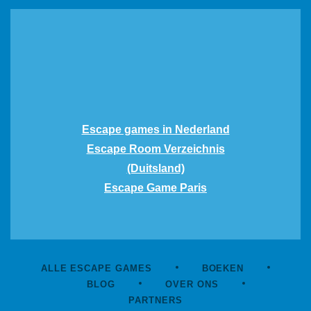
Escape games in Nederland
Escape Room Verzeichnis
(Duitsland)
Escape Game Paris
ALLE ESCAPE GAMES
BOEKEN
BLOG
OVER ONS
PARTNERS