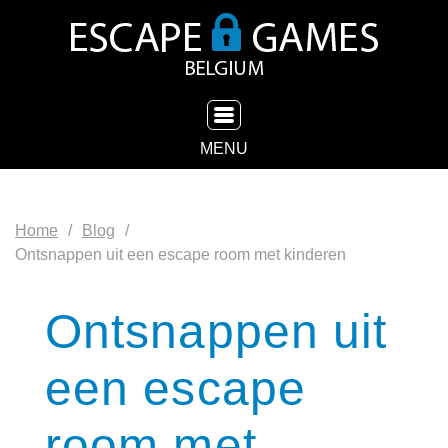
TOGGLE NAVIGATION
MENU
Home
Blog
Ontsnappen uit een escape room met kinderen
Ontsnappen uit
een escape
room met