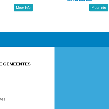
Meer info
Meer info
E GEMEENTES
tes