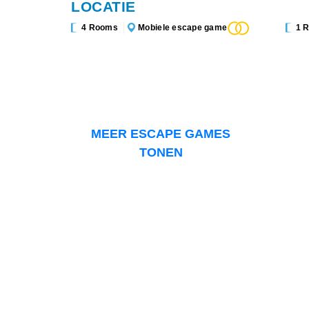
LOCATIE
4 Rooms
Mobiele escape game
1 
MEER ESCAPE GAMES
TONEN