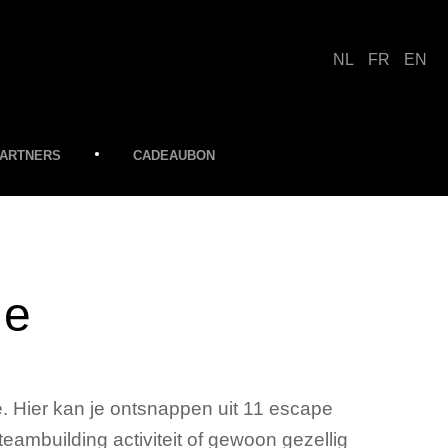
NL
FR
EN
ARTNERS
CADEAUBON
me
. Hier kan je ontsnappen uit 11 escape
eambuilding activiteit of gewoon gezellig