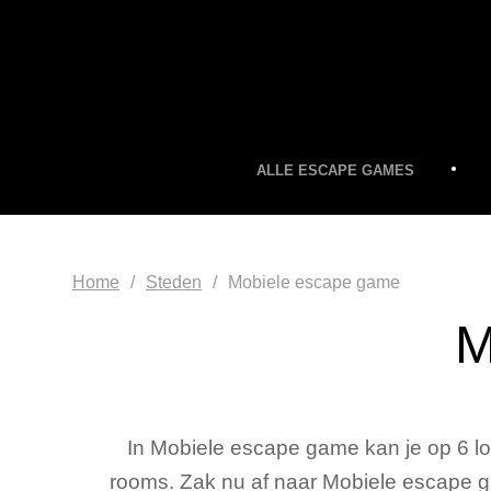
ALLE ESCAPE GAMES
Home
Steden
Mobiele escape game
M
In Mobiele escape game kan je op 6 lo
rooms. Zak nu af naar Mobiele escape gam