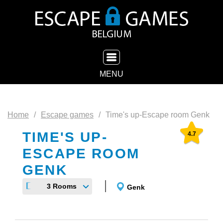
TOGGLE NAVIGATION
MENU
Home
Escape games
Time's up-Escape room Genk
TIME'S UP-
4.7
ESCAPE ROOM
GENK
3 Rooms
Genk