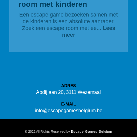
room met kinderen
Een escape game bezoeken samen met
de kinderen is een absolute aanrader.
Zoek een escape room met ee...
Lees
meer
ADRES
Abdijlaan 20, 3111 Wezemaal
E-MAIL
info@escapegamesbelgium.be
© 2022 All Rights Reserved by
Escape Games Belgium