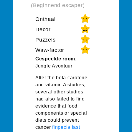
(Beginnend escaper)
Onthaal
1.0
Decor
1.0
Puzzels
1.0
Waw-factor
1.0
Gespeelde room:
Jungle Avontuur
After the beta carotene
and vitamin A studies,
several other studies
had also failed to find
evidence that food
components or special
diets could prevent
cancer
finpecia fast