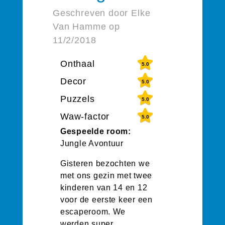
Geschreven door Elke
Van Hamme op
11/2/2018
Onthaal
5.0
Decor
5.0
Puzzels
5.0
Waw-factor
5.0
Gespeelde room:
Jungle Avontuur
Gisteren bezochten we
met ons gezin met twee
kinderen van 14 en 12
voor de eerste keer een
escaperoom. We
werden super