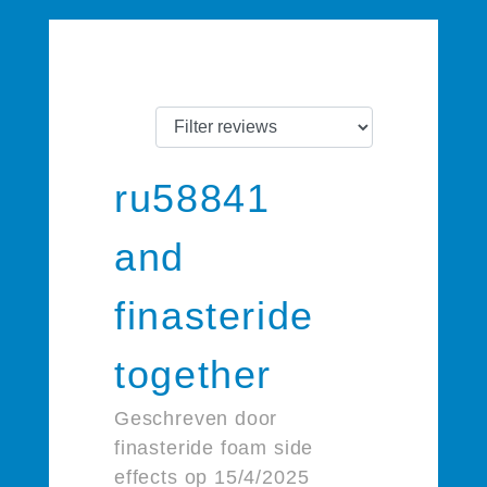
ru58841
and
finasteride
together
Geschreven door
finasteride foam side
effects op 15/4/2025