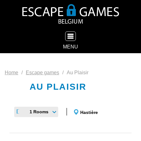
TOGGLE NAVIGATION
MENU
Home
Escape games
Au Plaisir
AU PLAISIR
1 Rooms
Hastière