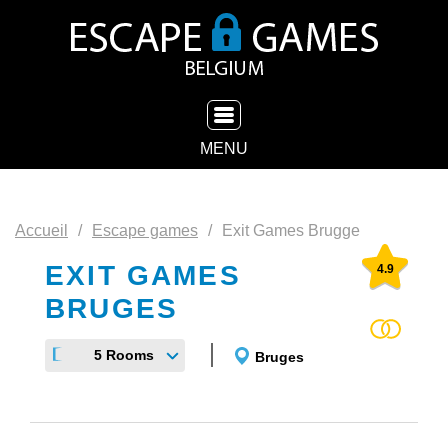
TOGGLE NAVIGATION
MENU
Accueil
Escape games
Exit Games Brugge
EXIT GAMES
4.9
BRUGES
5 Rooms
Bruges