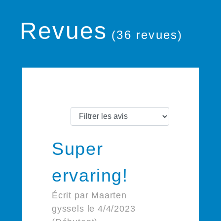
Revues
(36 revues)
Super
ervaring!
Écrit par Maarten
gyssels le 4/4/2023