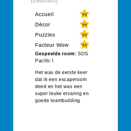
(Débutant)
Accueil
5.0
Décor
5.0
Puzzles
5.0
Facteur Wow
5.0
Gespeelde room:
SOS
Pacific I
Het was de eerste keer
dat ik een escaperoom
deed en het was een
super leuke ervaring en
goede teambuilding