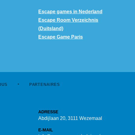
Escape games in Nederland
Escape Room Verzeichnis
(Duitsland)
Escape Game Paris
OUS
PARTENAIRES
ADRESSE
Abdijlaan 20, 3111 Wezemaal
E-MAIL